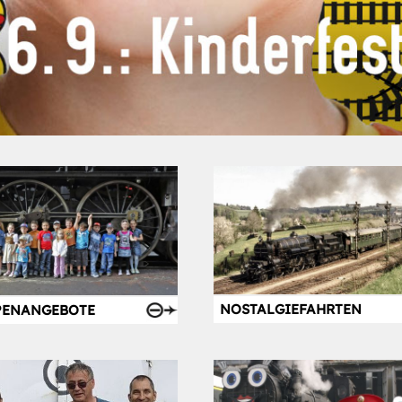
•
•
•
NOSTALGIEFAHRTEN
PENANGEBOTE