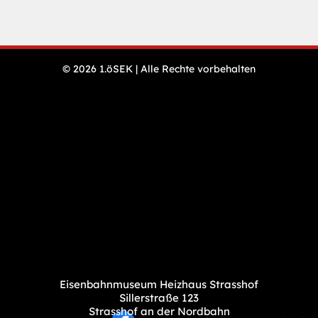
N
© 2026 1.öSEK | Alle Rechte vorbehalten
Öffnungszeiten
ü
& Preise
Veranstaltungen
Presse
Impressum
Datenschutz
Sitemap
Eisenbahnmuseum Heizhaus Strasshof
Sillerstraße 123
Strasshof an der Nordbahn