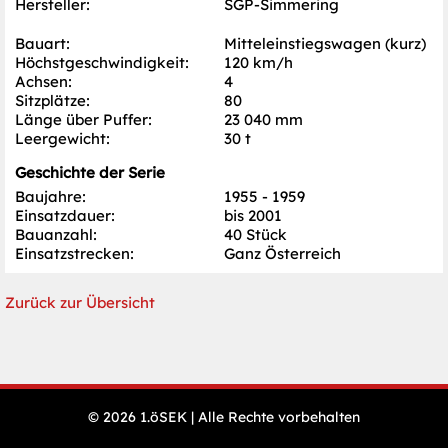
Hersteller:
SGP-Simmering
Bauart:
Mitteleinstiegswagen (kurz)
Höchst­geschwindigkeit:
120 km/h
Achsen:
4
Sitzplätze:
80
Länge über Puffer:
23 040 mm
Leergewicht:
30 t
Geschichte der Serie
Baujahre:
1955 - 1959
Einsatzdauer:
bis 2001
Bauanzahl:
40 Stück
Einsatzstrecken:
Ganz Österreich
Zurück zur Übersicht
N
© 2026 1.öSEK | Alle Rechte vorbehalten
Öffnungszeiten
ü