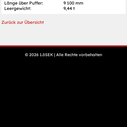
Länge über Puffer:
9 100 mm
Leergewicht:
9,44 t
Zurück zur Übersicht
N
© 2026 1.öSEK | Alle Rechte vorbehalten
Öffnungszeiten
ü
& Preise
Veranstaltungen
Presse
Impressum
Datenschutz