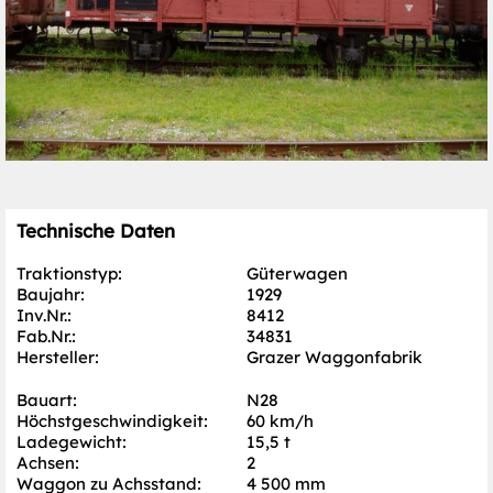
Technische Daten
Traktionstyp:
Güterwagen
Baujahr:
1929
Inv.Nr.:
8412
Fab.Nr.:
34831
Hersteller:
Grazer Waggonfabrik
Bauart:
N28
Höchst­geschwindigkeit:
60 km/h
Ladegewicht:
15,5 t
Achsen:
2
Waggon zu Achsstand:
4 500 mm