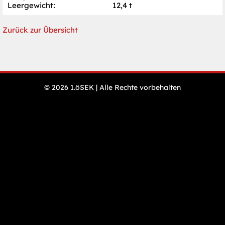
Leergewicht:
12,4 t
Zurück zur Übersicht
N
© 2026 1.öSEK | Alle Rechte vorbehalten
Öffnungszeiten
ü
& Preise
Veranstaltungen
Presse
Impressum
Datenschutz
Sitemap