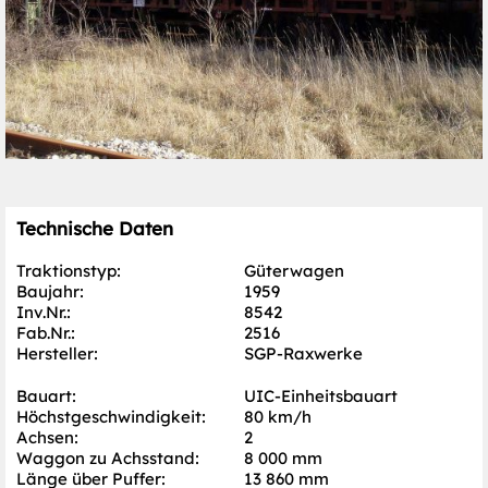
Technische Daten
Traktionstyp:
Güterwagen
Baujahr:
1959
Inv.Nr.:
8542
Fab.Nr.:
2516
Hersteller:
SGP-Raxwerke
Bauart:
UIC-Einheitsbauart
Höchst­geschwindigkeit:
80 km/h
Achsen:
2
Waggon zu Achsstand:
8 000 mm
Länge über Puffer:
13 860 mm