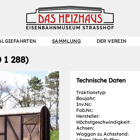
Navigation
ALGIEFAHRTEN
SAMMLUNG
DER VEREIN
überspringen
 1 288)
Technische Daten
Traktionstyp:
Baujahr:
Inv.Nr.:
Fab.Nr.:
Hersteller:
Höchst­geschwindigkeit:
Achsen:
Waggon zu Achsstand:
Länge über Puffer: