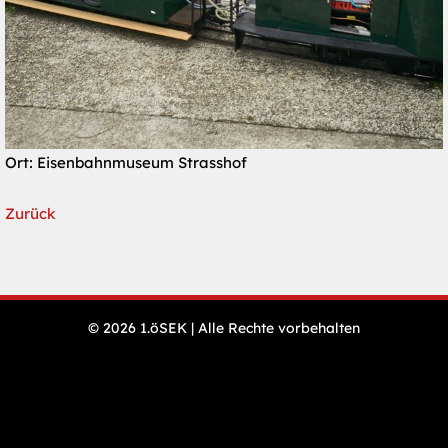
Ort: Eisenbahnmuseum Strasshof
Zurück
N
© 2026 1.öSEK | Alle Rechte vorbehalten
Öffnungszeiten
ü
& Preise
Veranstaltungen